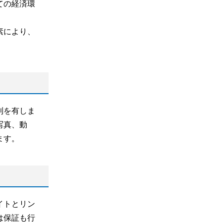
ての経済環
素により、
利を有しま
写真、動
ます。
イトとリン
は保証も行