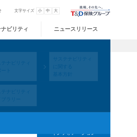
せ
文字サイズ
小
中
大
テナビリティ
ニュースリリース
ーポレート・
グループストラク
サステナビリティ
績・財務情報
ステナビリティ
IR資料室
採用情報
革
バナンス
チャー・ビジネス
に関する
ポート
モデル
基本方針
イベント
用語集
ループブランド
ステナビリティ
ついて
イブラリー
項に同意し
インフォメーション