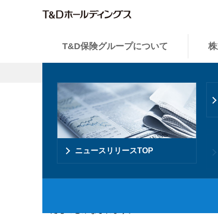
T&D保険グループについて
株
ホーム
>
インフォメーション
>
免責事項
免責事項
T&D保険グループについてTOP
株主・投資家の皆さまTOP
企業情報TOP
サステナビリティ TOP
ニュースリリースTOP
T&Dホールディングス（以下、当社）のホー
たものとみなされます。