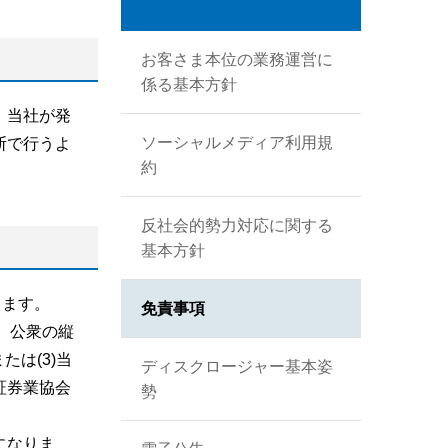
お客さま本位の業務運営に
係る基本方針
、当社が発
ソーシャルメディア利用規
断で行うよ
約
反社会的勢力対応に関する
基本方針
ります。
免責事項
、公衆の縦
は(3)当
ディスクロージャー基本姿
証券業協会
勢
になりま