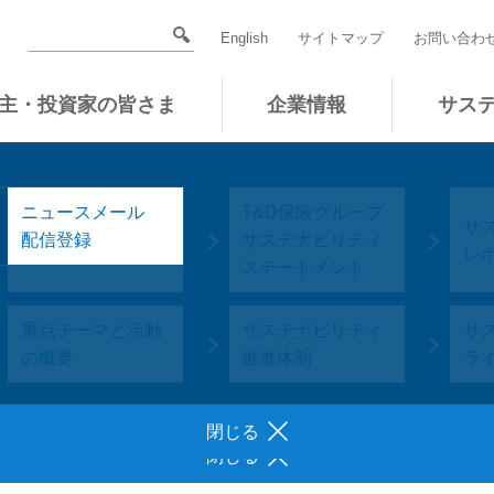
English
サイトマップ
お問い合わ
主・投資家の皆さま
企業情報
サス
ニュースメール
個人投資家の
T&D保険グループ
コ
経営方針
会社概要
グループ経営理
役員一覧
業
サ
社長ごあいさつ
トップメッセージ
配信登録
皆さまへ
サステナビリティ
沿
ガ
念・経営ビジョン
レ
ステートメント
株式関連情報
IRニュース
IR
重点テーマと活動
グループ広告・
サステナビリティ
グ
サ
グループ会社情報
の概要
CM・協賛
推進体制
に
ラ
閉じる
閉じる
閉じる
ムページ（以下、当サイト）をご利用される場合、以下の免責事
閉じる
閉じる