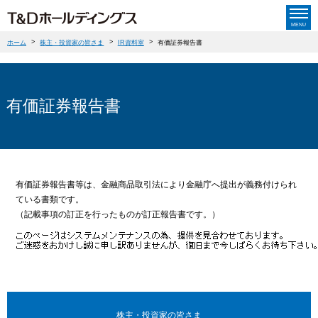
MENU
ホーム
>
株主・投資家の皆さま
>
IR資料室
>
有価証券報告書
T&D保険グループについて
T&D保険グループについてTOP
株主・投資家の皆さま
有価証券報告書
社長ごあいさつ
株主・投資家の皆さまTOP
企業情報
グループ経営理念・経営ビジョン
経営方針
企業情報TOP
サステナビリティ
沿革
個人投資家の皆さまへ
有価証券報告書等は、金融商品取引法により金融庁へ提出が義務付けられ
会社概要
グループストラクチャー・ビジネスモデル
ている書類です。
サステナビリティ TOP
ニュースリリース
業績・財務情報
（記載事項の訂正を行ったものが訂正報告書です。）
役員一覧
グループ会社情報
トップメッセージ
IR資料室
ニュースリリースTOP
コーポレート・ガバナンス
グループ広告・CM・協賛
T&D保険グループ サステナビリティステートメント
株式関連情報
ニュースメール配信登録
採用情報
グループブランドについて
サステナビリティレポート
English
サイトマップ
お問い合わせ
IRニュース
サステナビリティに関する基本方針
IRイベント
株主・投資家の皆さま