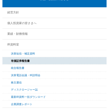
重点テーマと活動の概要
用語集
経営方針
サステナビリティ推進体制
サステナビリティライブラリー
個人投資家の皆さまへ
業績・財務情報
IR資料室
決算短信・補足資料
有価証券報告書
統合報告書
決算電話会議・IR説明会
株主通信
ディスクロージャー誌
最新IR資料一括ダウンロード
企業調査レポート