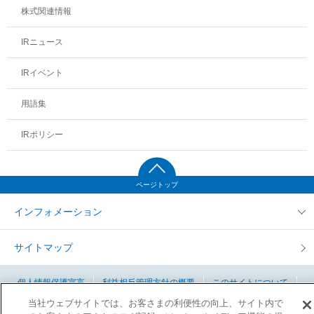
株式関連情報
IRニュース
IRイベント
用語集
IRポリシー
ページトップ
インフォメーション
T&D保険グループ お客さま本位の業務運営に係る基本方針
サイトマップ
T&Dホールディングスソーシャルメディア利用規約
個人情報保護宣言
利益相反管理方針の概要
このサイトについて
当社ウェブサイトでは、お客さまの利便性の向上、サイト内で
クッキー設定
お問い合せ
よくあるご質問
T&D保険グループ 反社会的勢力対応に関する基本方針