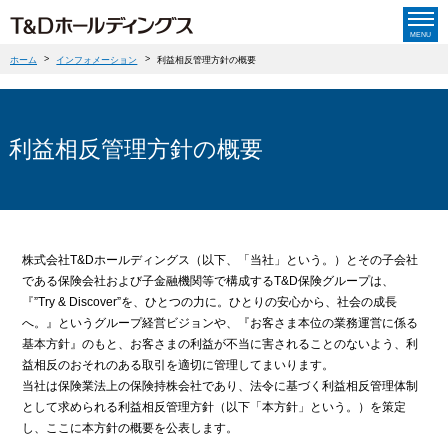
MENU
ホーム
>
インフォメーション
>
利益相反管理方針の概要
T&D保険グループについて
T&D保険グループについてTOP
株主・投資家の皆さま
利益相反管理方針の概要
社長ごあいさつ
株主・投資家の皆さまTOP
企業情報
グループ経営理念・経営ビジョン
経営方針
企業情報TOP
サステナビリティ
沿革
個人投資家の皆さまへ
株式会社T&Dホールディングス（以下、「当社」という。）とその子会社
会社概要
グループストラクチャー・ビジネスモデル
である保険会社および子金融機関等で構成するT&D保険グループは、
サステナビリティ TOP
ニュースリリース
業績・財務情報
『”Try & Discover”を、ひとつの力に。ひとりの安心から、社会の成長
役員一覧
グループ会社情報
トップメッセージ
へ。』というグループ経営ビジョンや、『お客さま本位の業務運営に係る
IR資料室
ニュースリリースTOP
コーポレート・ガバナンス
基本方針』のもと、お客さまの利益が不当に害されることのないよう、利
グループ広告・CM・協賛
T&D保険グループ サステナビリティステートメント
株式関連情報
益相反のおそれのある取引を適切に管理してまいります。
ニュースメール配信登録
採用情報
グループブランドについて
当社は保険業法上の保険持株会社であり、法令に基づく利益相反管理体制
サステナビリティレポート
English
サイトマップ
お問い合わせ
IRニュース
として求められる利益相反管理方針（以下「本方針」という。）を策定
し、ここに本方針の概要を公表します。
サステナビリティに関する基本方針
IRイベント