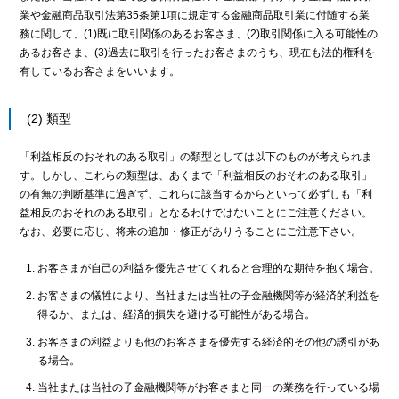
業や金融商品取引法第35条第1項に規定する金融商品取引業に付随する業
務に関して、(1)既に取引関係のあるお客さま、(2)取引関係に入る可能性の
あるお客さま、(3)過去に取引を行ったお客さまのうち、現在も法的権利を
有しているお客さまをいいます。
(2) 類型
「利益相反のおそれのある取引」の類型としては以下のものが考えられま
す。しかし、これらの類型は、あくまで「利益相反のおそれのある取引」
の有無の判断基準に過ぎず、これらに該当するからといって必ずしも「利
益相反のおそれのある取引」となるわけではないことにご注意ください。
なお、必要に応じ、将来の追加・修正がありうることにご注意下さい。
お客さまが自己の利益を優先させてくれると合理的な期待を抱く場合。
お客さまの犠牲により、当社または当社の子金融機関等が経済的利益を
得るか、または、経済的損失を避ける可能性がある場合。
お客さまの利益よりも他のお客さまを優先する経済的その他の誘引があ
る場合。
当社または当社の子金融機関等がお客さまと同一の業務を行っている場