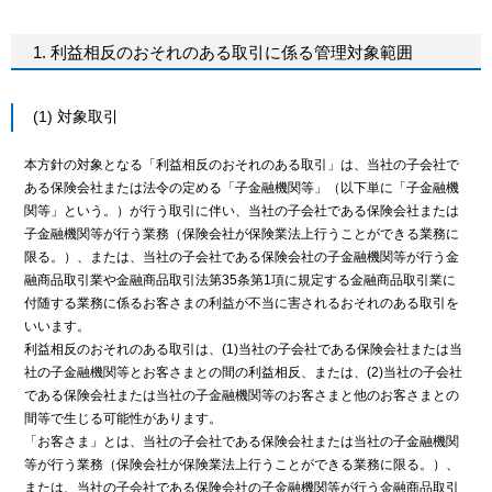
重点テーマと活動の概要
用語集
1. 利益相反のおそれのある取引に係る管理対象範囲
サステナビリティ推進体制
サステナビリティライブラリー
(1) 対象取引
本方針の対象となる「利益相反のおそれのある取引」は、当社の子会社で
ある保険会社または法令の定める「子金融機関等」（以下単に「子金融機
関等」という。）が行う取引に伴い、当社の子会社である保険会社または
子金融機関等が行う業務（保険会社が保険業法上行うことができる業務に
限る。）、または、当社の子会社である保険会社の子金融機関等が行う金
融商品取引業や金融商品取引法第35条第1項に規定する金融商品取引業に
付随する業務に係るお客さまの利益が不当に害されるおそれのある取引を
いいます。
利益相反のおそれのある取引は、(1)当社の子会社である保険会社または当
社の子金融機関等とお客さまとの間の利益相反、または、(2)当社の子会社
である保険会社または当社の子金融機関等のお客さまと他のお客さまとの
間等で生じる可能性があります。
「お客さま」とは、当社の子会社である保険会社または当社の子金融機関
等が行う業務（保険会社が保険業法上行うことができる業務に限る。）、
または、当社の子会社である保険会社の子金融機関等が行う金融商品取引