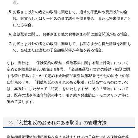
合。
お客さま以外の者との取引に関連して、通常の手数料や費用以外の金
銭、財貨もしくはサービスの形で誘引を得る場合、または将来得ること
になる場合。
当該取引に関し、お客さまと他のお客さまの間に競合関係がある場合。
お客さま以外の者との取引に関連して、お客さまから得た情報を利用し
て、当社または当社の子金融機関等が利益を得る場合。
なお、当社は、「保険契約の締結・保険募集に関する禁止行為」について
定める保険業法第300条第1項各号、「金融商品取引契約の締結・勧誘に関
する禁止行為」について定める金融商品取引法第38条その他の法令上の禁
止行為のうち、「利益相反のおそれのある取引」に該当するものについて
は、本方針にしたがって「特定」をいたしますが、その「管理」について
は、既存の法令等遵守態勢の中で、引き続き発生防止・モニタリング等に
努めて参ります。
2. 「利益相反のおそれのある取引」の管理方法
利益相反管理体制構築義務を負う当社またはその子会社である保険会社等